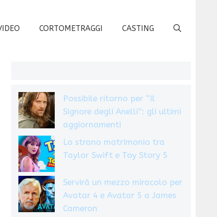
VIDEO
CORTOMETRAGGI
CASTING
Possibile ritorno per “Il
Signore degli Anelli”: gli ultimi
aggiornamenti
Lo strano matrimonio tra
Taylor Swift e Toy Story 5
Servirà un mezzo miracolo per
Avatar 4 e Avatar 5 a James
Cameron