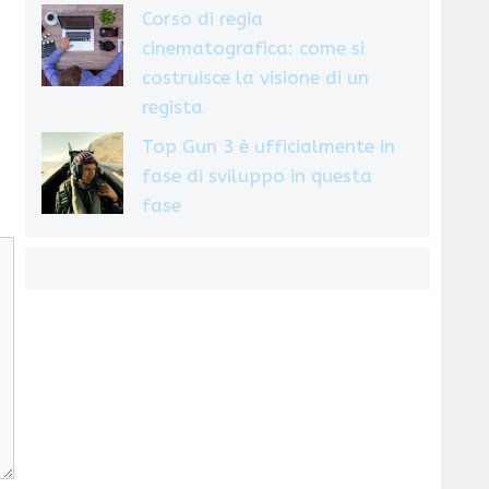
Corso di regia
cinematografica: come si
costruisce la visione di un
regista
Top Gun 3 è ufficialmente in
fase di sviluppo in questa
fase