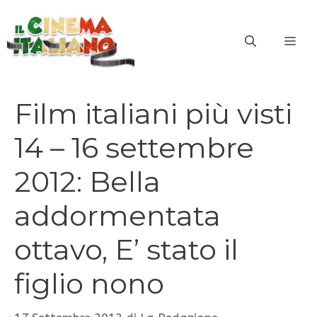
Vai
al
ME
contenuto
Film italiani più visti
14 – 16 settembre
2012: Bella
addormentata
ottavo, E’ stato il
figlio nono