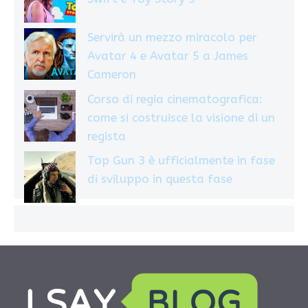
Servirà un mezzo miracolo per
Avatar 4 e Avatar 5 a James
Cameron
Corso di regia cinematografica:
come si costruisce la visione di un
regista
Top Gun 3 è ufficialmente in fase
di sviluppo in questa fase