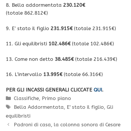
8. Bella addormentata
230.120€
(totale 862.812€)
9. E’ stato il figlio
231.915€
(totale 231.915€)
11. Gli equilibristi
102.486€
(totale 102.486€)
13. Come non detto
38.485€
(totale 216.439€)
16. L’intervallo
13.995€
(totale 66.316€)
PER GLI INCASSI GENERALI CLICCATE
QUI
.
Categorie
Classifiche
,
Primo piano
Tag
Bella Addormentata
,
E' stato il figlio
,
Gli
equilibristi
Padroni di casa, la colonna sonora di Cesare