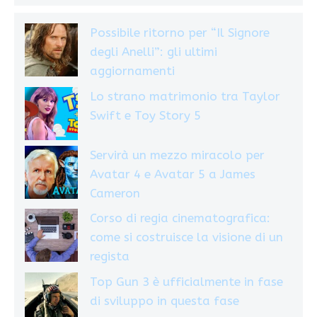
Possibile ritorno per “Il Signore
degli Anelli”: gli ultimi
aggiornamenti
Lo strano matrimonio tra Taylor
Swift e Toy Story 5
Servirà un mezzo miracolo per
Avatar 4 e Avatar 5 a James
Cameron
Corso di regia cinematografica:
come si costruisce la visione di un
regista
Top Gun 3 è ufficialmente in fase
di sviluppo in questa fase