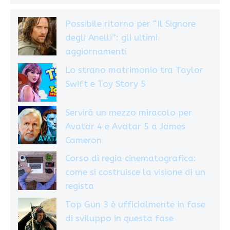
Possibile ritorno per “Il Signore
degli Anelli”: gli ultimi
aggiornamenti
Lo strano matrimonio tra Taylor
Swift e Toy Story 5
Servirà un mezzo miracolo per
Avatar 4 e Avatar 5 a James
Cameron
Corso di regia cinematografica:
come si costruisce la visione di un
regista
Top Gun 3 è ufficialmente in fase
di sviluppo in questa fase