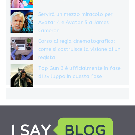
Servirà un mezzo miracolo per
Avatar 4 e Avatar 5 a James
Cameron
Corso di regia cinematografica:
come si costruisce la visione di un
regista
Top Gun 3 è ufficialmente in fase
di sviluppo in questa fase