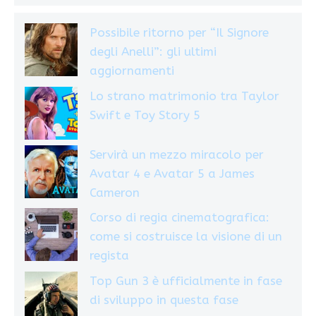
Possibile ritorno per “Il Signore
degli Anelli”: gli ultimi
aggiornamenti
Lo strano matrimonio tra Taylor
Swift e Toy Story 5
Servirà un mezzo miracolo per
Avatar 4 e Avatar 5 a James
Cameron
Corso di regia cinematografica:
come si costruisce la visione di un
regista
Top Gun 3 è ufficialmente in fase
di sviluppo in questa fase