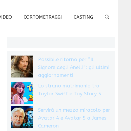
VIDEO
CORTOMETRAGGI
CASTING
Possibile ritorno per “Il
Signore degli Anelli”: gli ultimi
aggiornamenti
Lo strano matrimonio tra
Taylor Swift e Toy Story 5
Servirà un mezzo miracolo per
Avatar 4 e Avatar 5 a James
Cameron