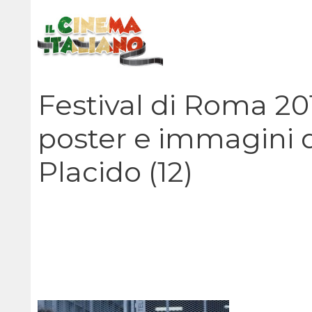
Vai
al
contenuto
Festival di Roma 2012
poster e immagini d
Placido (12)