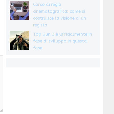
Corso di regia
cinematografica: come si
costruisce la visione di un
regista
Top Gun 3 è ufficialmente in
fase di sviluppo in questa
fase