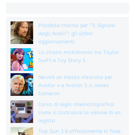
Possibile ritorno per “Il Signore
degli Anelli”: gli ultimi
aggiornamenti
Lo strano matrimonio tra Taylor
Swift e Toy Story 5
Servirà un mezzo miracolo per
Avatar 4 e Avatar 5 a James
Cameron
Corso di regia cinematografica:
come si costruisce la visione di un
regista
Top Gun 3 è ufficialmente in fase