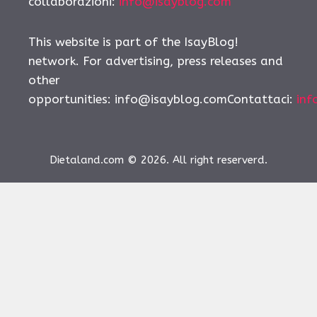
collaborazioni:
info@isayblog.com
This website is part of the IsayBlog!
network. For advertising, press releases and
other
opportunities:
info@isayblog.comContattaci
:
inf
Dietaland.com © 2026. All right reserverd.