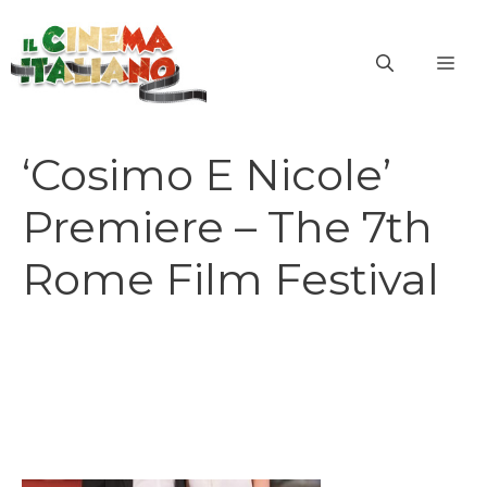
Vai
al
ME
contenuto
‘Cosimo E Nicole’
Premiere – The 7th
Rome Film Festival