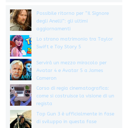
Possibile ritorno per “Il Signore
degli Anelli”: gli ultimi
aggiornamenti
Lo strano matrimonio tra Taylor
Swift e Toy Story 5
Servirà un mezzo miracolo per
Avatar 4 e Avatar 5 a James
Cameron
Corso di regia cinematografica:
come si costruisce la visione di un
regista
Top Gun 3 è ufficialmente in fase
di sviluppo in questa fase