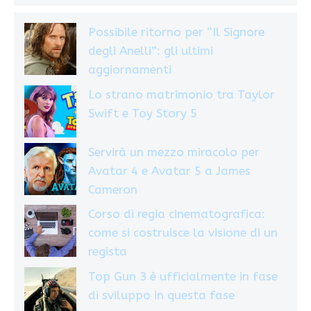
Possibile ritorno per “Il Signore
degli Anelli”: gli ultimi
aggiornamenti
Lo strano matrimonio tra Taylor
Swift e Toy Story 5
Servirà un mezzo miracolo per
Avatar 4 e Avatar 5 a James
Cameron
Corso di regia cinematografica:
come si costruisce la visione di un
regista
Top Gun 3 è ufficialmente in fase
di sviluppo in questa fase