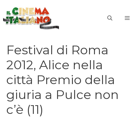
Vai
al
ME
contenuto
Festival di Roma
2012, Alice nella
città Premio della
giuria a Pulce non
c’è (11)