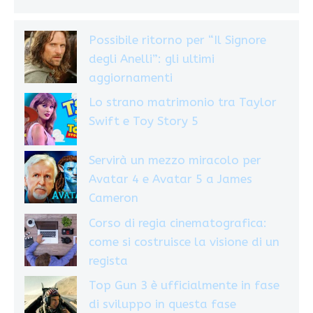
Possibile ritorno per “Il Signore
degli Anelli”: gli ultimi
aggiornamenti
Lo strano matrimonio tra Taylor
Swift e Toy Story 5
Servirà un mezzo miracolo per
Avatar 4 e Avatar 5 a James
Cameron
Corso di regia cinematografica:
come si costruisce la visione di un
regista
Top Gun 3 è ufficialmente in fase
di sviluppo in questa fase