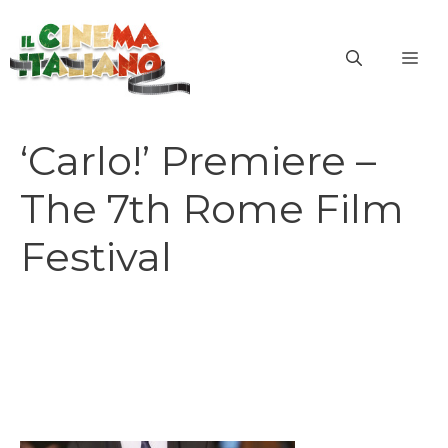
Vai
al
ME
contenuto
‘Carlo!’ Premiere –
The 7th Rome Film
Festival