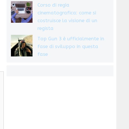
Corso di regia
cinematografica: come si
costruisce la visione di un
regista
Top Gun 3 è ufficialmente in
fase di sviluppo in questa
fase