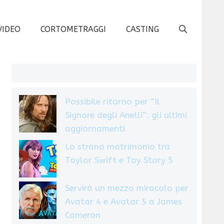
VIDEO
CORTOMETRAGGI
CASTING
Possibile ritorno per “Il
Signore degli Anelli”: gli ultimi
aggiornamenti
Lo strano matrimonio tra
Taylor Swift e Toy Story 5
Servirà un mezzo miracolo per
Avatar 4 e Avatar 5 a James
Cameron