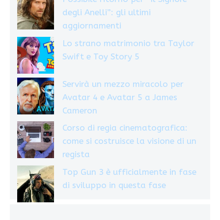
degli Anelli”: gli ultimi
aggiornamenti
Lo strano matrimonio tra Taylor
Swift e Toy Story 5
Servirà un mezzo miracolo per
Avatar 4 e Avatar 5 a James
Cameron
Corso di regia cinematografica:
come si costruisce la visione di un
regista
Top Gun 3 è ufficialmente in fase
di sviluppo in questa fase