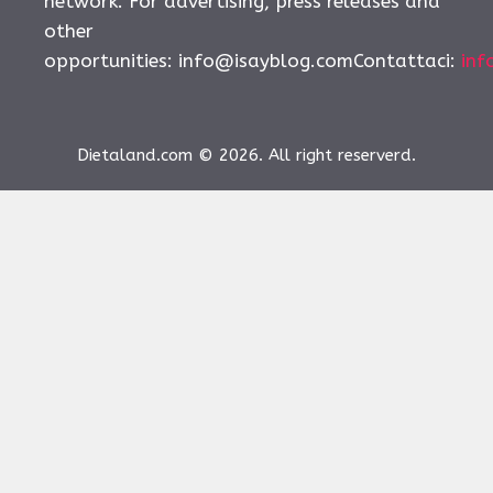
network. For advertising, press releases and
other
opportunities:
info@isayblog.comContattaci
:
inf
Dietaland.com © 2026. All right reserverd.