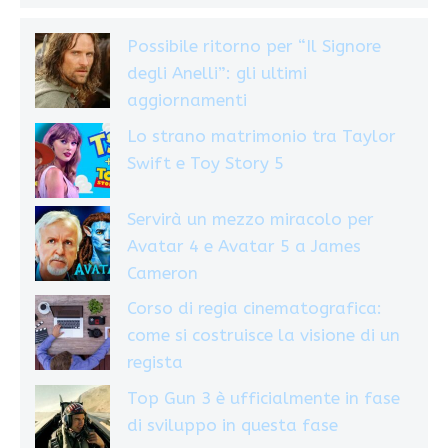
Possibile ritorno per “Il Signore
degli Anelli”: gli ultimi
aggiornamenti
Lo strano matrimonio tra Taylor
Swift e Toy Story 5
Servirà un mezzo miracolo per
Avatar 4 e Avatar 5 a James
Cameron
Corso di regia cinematografica:
come si costruisce la visione di un
regista
Top Gun 3 è ufficialmente in fase
di sviluppo in questa fase