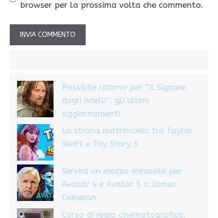
browser per la prossima volta che commento.
Possibile ritorno per “Il Signore
degli Anelli”: gli ultimi
aggiornamenti
Lo strano matrimonio tra Taylor
Swift e Toy Story 5
Servirà un mezzo miracolo per
Avatar 4 e Avatar 5 a James
Cameron
Corso di regia cinematografica: