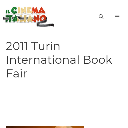
Vai
al
ME
contenuto
2011 Turin
International Book
Fair