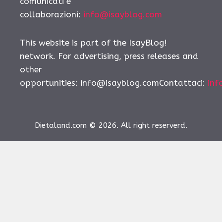
comunicati e
collaborazioni:
info@isayblog.com
This website is part of the IsayBlog!
network. For advertising, press releases and
other
opportunities:
info@isayblog.comContattaci
:
inf
Dietaland.com © 2026. All right reserverd.