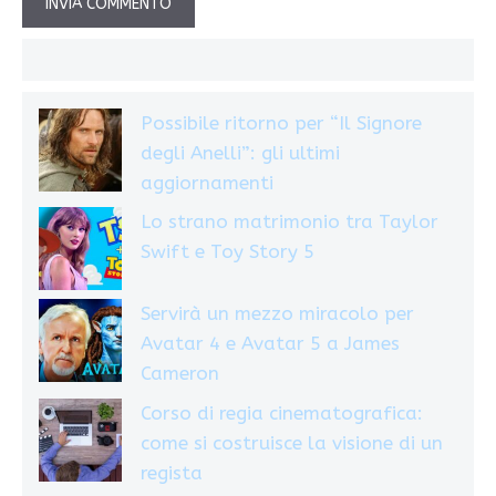
Possibile ritorno per “Il Signore
degli Anelli”: gli ultimi
aggiornamenti
Lo strano matrimonio tra Taylor
Swift e Toy Story 5
Servirà un mezzo miracolo per
Avatar 4 e Avatar 5 a James
Cameron
Corso di regia cinematografica:
come si costruisce la visione di un
regista