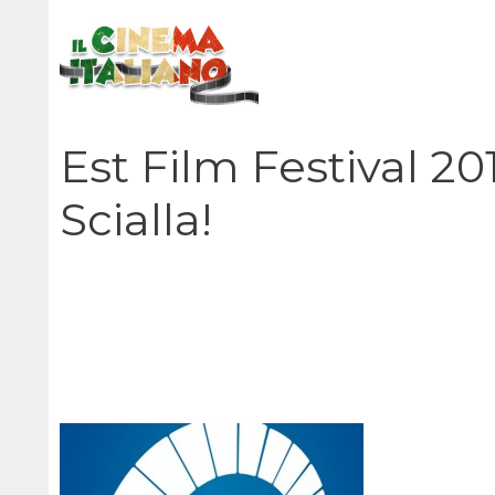
Vai
al
contenuto
Est Film Festival 201
Scialla!