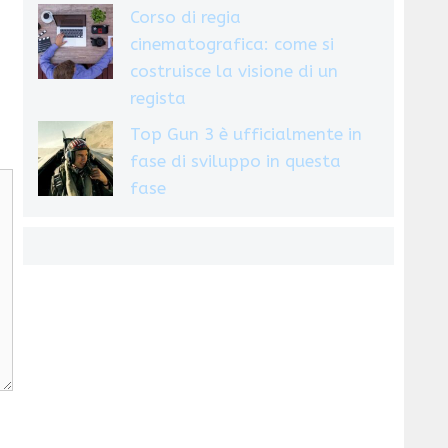
Corso di regia
cinematografica: come si
costruisce la visione di un
regista
Top Gun 3 è ufficialmente in
fase di sviluppo in questa
fase