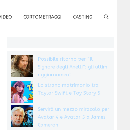
VIDEO
CORTOMETRAGGI
CASTING
e
Possibile ritorno per “Il
Signore degli Anelli”: gli ultimi
aggiornamenti
Lo strano matrimonio tra
Taylor Swift e Toy Story 5
Servirà un mezzo miracolo per
Avatar 4 e Avatar 5 a James
Cameron