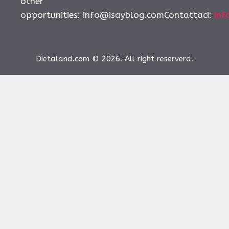
other
opportunities:
info@isayblog.comContattaci
:
inf
Dietaland.com © 2026. All right reserverd.