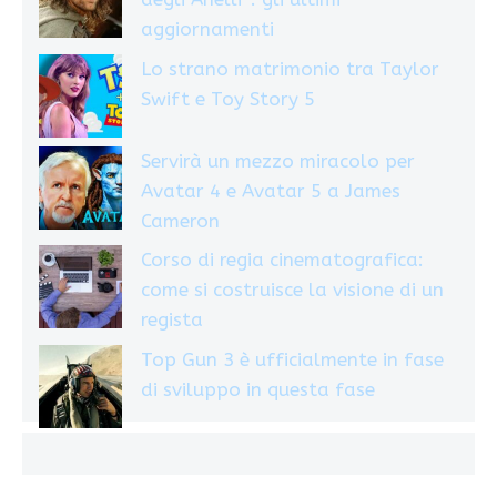
aggiornamenti
Lo strano matrimonio tra Taylor
Swift e Toy Story 5
Servirà un mezzo miracolo per
Avatar 4 e Avatar 5 a James
Cameron
Corso di regia cinematografica:
come si costruisce la visione di un
regista
Top Gun 3 è ufficialmente in fase
di sviluppo in questa fase