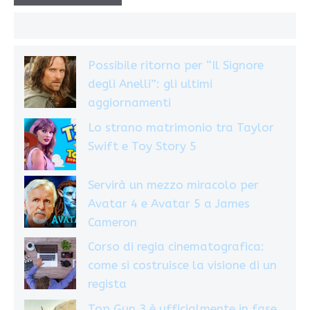
Possibile ritorno per “Il Signore
degli Anelli”: gli ultimi
aggiornamenti
Lo strano matrimonio tra Taylor
Swift e Toy Story 5
Servirà un mezzo miracolo per
Avatar 4 e Avatar 5 a James
Cameron
Corso di regia cinematografica:
come si costruisce la visione di un
regista
Top Gun 3 è ufficialmente in fase