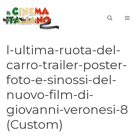
Vai
al
ME
contenuto
l-ultima-ruota-del-
carro-trailer-poster-
foto-e-sinossi-del-
nuovo-film-di-
giovanni-veronesi-8
(Custom)