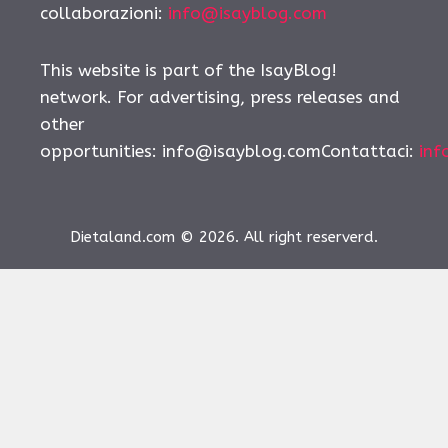
collaborazioni:
info@isayblog.com
This website is part of the IsayBlog!
network. For advertising, press releases and
other
opportunities:
info@isayblog.comContattaci
:
inf
Dietaland.com © 2026. All right reserverd.