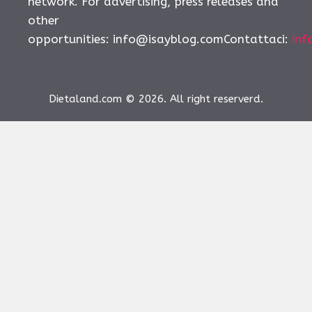
network. For advertising, press releases and
other
opportunities:
info@isayblog.comContattaci
:
inf
Dietaland.com © 2026. All right reserverd.