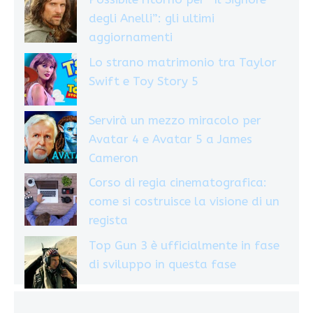
degli Anelli”: gli ultimi
aggiornamenti
Lo strano matrimonio tra Taylor
Swift e Toy Story 5
Servirà un mezzo miracolo per
Avatar 4 e Avatar 5 a James
Cameron
Corso di regia cinematografica:
come si costruisce la visione di un
regista
Top Gun 3 è ufficialmente in fase
di sviluppo in questa fase