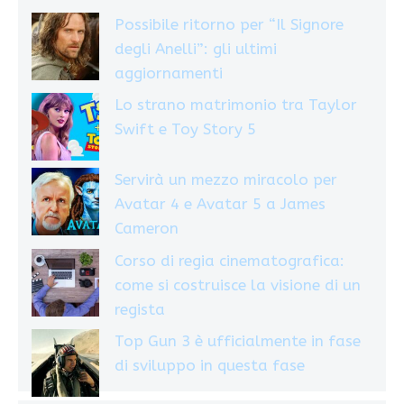
Possibile ritorno per “Il Signore
degli Anelli”: gli ultimi
aggiornamenti
Lo strano matrimonio tra Taylor
Swift e Toy Story 5
Servirà un mezzo miracolo per
Avatar 4 e Avatar 5 a James
Cameron
Corso di regia cinematografica:
come si costruisce la visione di un
regista
Top Gun 3 è ufficialmente in fase
di sviluppo in questa fase