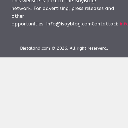
This website is part of the IsayBlog!
network. For advertising, press releases and
other
opportunities:
info@isayblog.comContattaci
:
inf
Dietaland.com © 2026. All right reserverd.