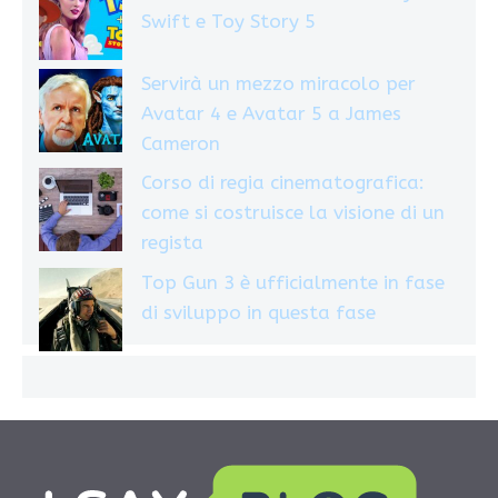
Swift e Toy Story 5
Servirà un mezzo miracolo per
Avatar 4 e Avatar 5 a James
Cameron
Corso di regia cinematografica:
come si costruisce la visione di un
regista
Top Gun 3 è ufficialmente in fase
di sviluppo in questa fase