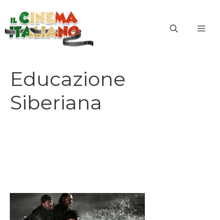
Vai
al
ME
contenuto
Educazione
Siberiana