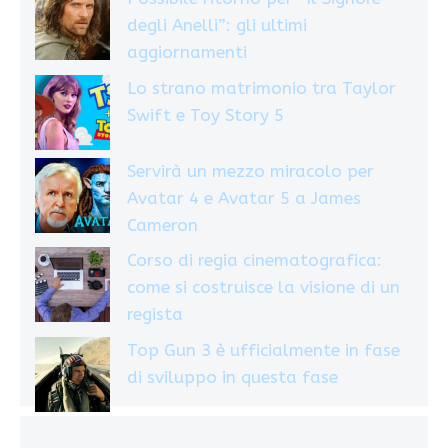
degli Anelli”: gli ultimi
aggiornamenti
Lo strano matrimonio tra Taylor
Swift e Toy Story 5
Servirà un mezzo miracolo per
Avatar 4 e Avatar 5 a James
Cameron
Corso di regia cinematografica:
come si costruisce la visione di un
regista
Top Gun 3 è ufficialmente in fase
di sviluppo in questa fase