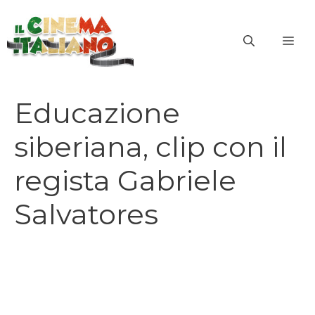
Vai
al
ME
contenuto
Educazione
siberiana, clip con il
regista Gabriele
Salvatores