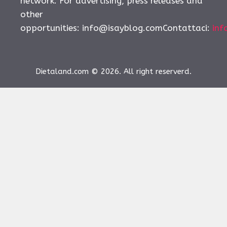
network. For advertising, press releases and
other
opportunities:
info@isayblog.comContattaci
:
inf
Dietaland.com © 2026. All right reserverd.