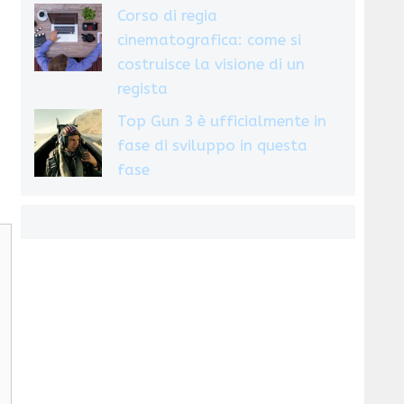
Corso di regia
cinematografica: come si
costruisce la visione di un
regista
Top Gun 3 è ufficialmente in
fase di sviluppo in questa
fase