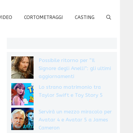
VIDEO
CORTOMETRAGGI
CASTING
Possibile ritorno per “Il
Signore degli Anelli”: gli ultimi
aggiornamenti
Lo strano matrimonio tra
Taylor Swift e Toy Story 5
Servirà un mezzo miracolo per
Avatar 4 e Avatar 5 a James
Cameron