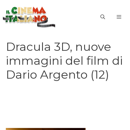
Vai
al
ME
contenuto
Dracula 3D, nuove
immagini del film di
Dario Argento (12)