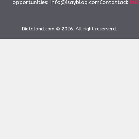
opportunities:
info@isayblog.comContattaci
:
inf
Dietaland.com © 2026. All right reserverd.