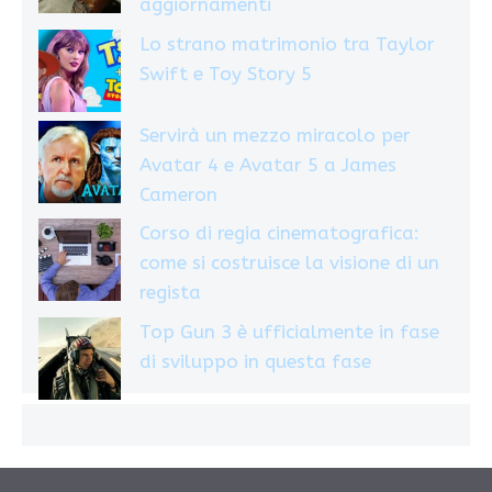
aggiornamenti
Lo strano matrimonio tra Taylor
Swift e Toy Story 5
Servirà un mezzo miracolo per
Avatar 4 e Avatar 5 a James
Cameron
Corso di regia cinematografica:
come si costruisce la visione di un
regista
Top Gun 3 è ufficialmente in fase
di sviluppo in questa fase