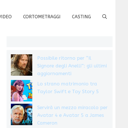
VIDEO
CORTOMETRAGGI
CASTING
Possibile ritorno per “Il
Signore degli Anelli”: gli ultimi
aggiornamenti
Lo strano matrimonio tra
Taylor Swift e Toy Story 5
Servirà un mezzo miracolo per
Avatar 4 e Avatar 5 a James
Cameron