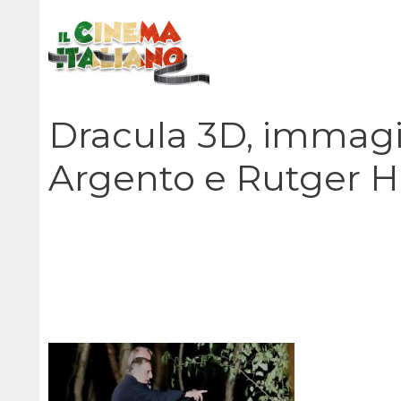
Vai
al
contenuto
Dracula 3D, immagini
Argento e Rutger H