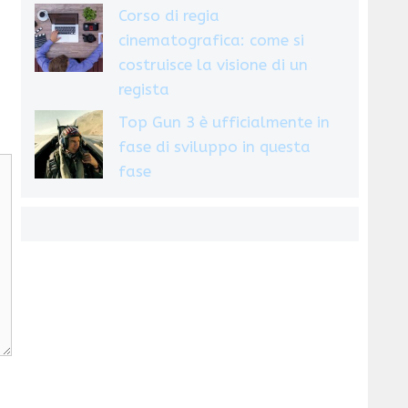
Corso di regia
cinematografica: come si
costruisce la visione di un
regista
Top Gun 3 è ufficialmente in
fase di sviluppo in questa
fase