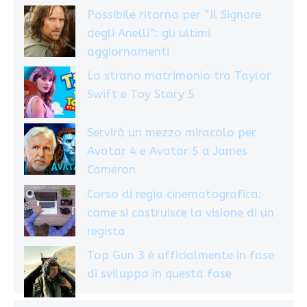
Possibile ritorno per “Il Signore
degli Anelli”: gli ultimi
aggiornamenti
Lo strano matrimonio tra Taylor
Swift e Toy Story 5
Servirà un mezzo miracolo per
Avatar 4 e Avatar 5 a James
Cameron
Corso di regia cinematografica:
come si costruisce la visione di un
regista
Top Gun 3 è ufficialmente in fase
di sviluppo in questa fase