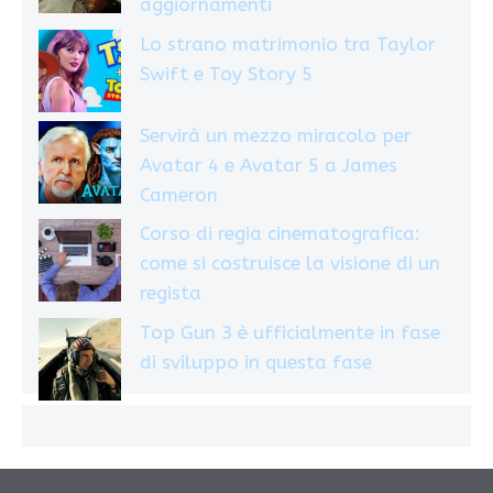
aggiornamenti
Lo strano matrimonio tra Taylor
Swift e Toy Story 5
Servirà un mezzo miracolo per
Avatar 4 e Avatar 5 a James
Cameron
Corso di regia cinematografica:
come si costruisce la visione di un
regista
Top Gun 3 è ufficialmente in fase
di sviluppo in questa fase