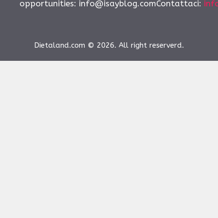
opportunities:
info@isayblog.comContattaci
:
inf
Dietaland.com © 2026. All right reserverd.