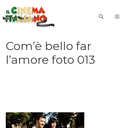
Vai
al
ME
contenuto
Com’è bello far
l’amore foto 013