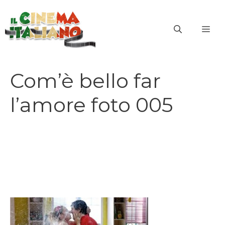
Vai
al
ME
contenuto
Com’è bello far
l’amore foto 005