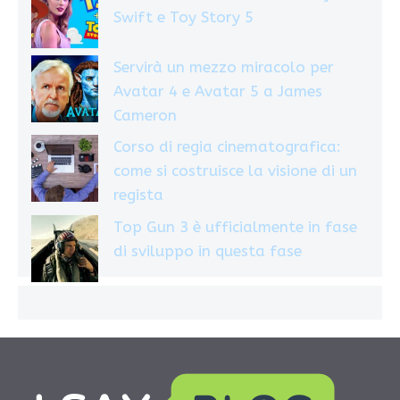
Swift e Toy Story 5
Servirà un mezzo miracolo per
Avatar 4 e Avatar 5 a James
Cameron
Corso di regia cinematografica:
come si costruisce la visione di un
regista
Top Gun 3 è ufficialmente in fase
di sviluppo in questa fase