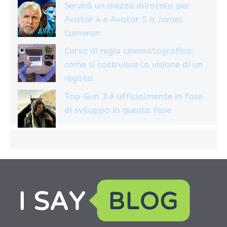
Servirà un mezzo miracolo per
Avatar 4 e Avatar 5 a James
Cameron
Corso di regia cinematografica:
come si costruisce la visione di un
regista
Top Gun 3 è ufficialmente in fase
di sviluppo in questa fase