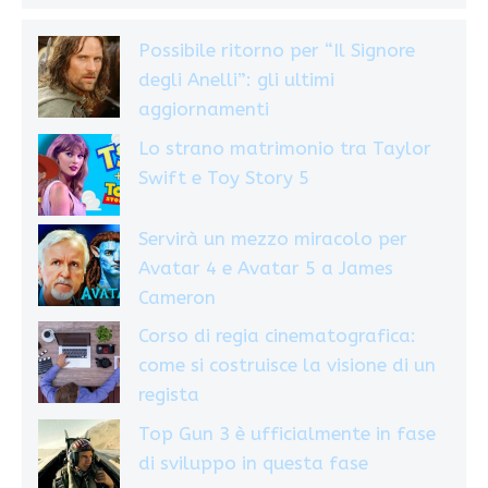
Possibile ritorno per “Il Signore
degli Anelli”: gli ultimi
aggiornamenti
Lo strano matrimonio tra Taylor
Swift e Toy Story 5
Servirà un mezzo miracolo per
Avatar 4 e Avatar 5 a James
Cameron
Corso di regia cinematografica:
come si costruisce la visione di un
regista
Top Gun 3 è ufficialmente in fase
di sviluppo in questa fase