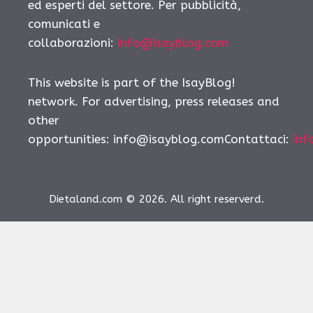
ed esperti del settore. Per pubblicità,
comunicati e
collaborazioni:
info@isayblog.com
This website is part of the IsayBlog!
network. For advertising, press releases and
other
opportunities:
info@isayblog.comContattaci
:
inf
Dietaland.com © 2026. All right reserverd.