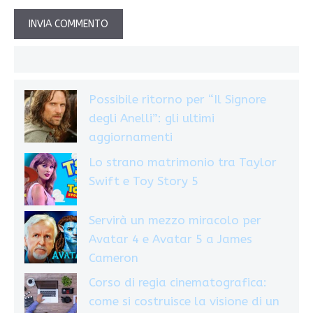
Possibile ritorno per “Il Signore
degli Anelli”: gli ultimi
aggiornamenti
Lo strano matrimonio tra Taylor
Swift e Toy Story 5
Servirà un mezzo miracolo per
Avatar 4 e Avatar 5 a James
Cameron
Corso di regia cinematografica:
come si costruisce la visione di un