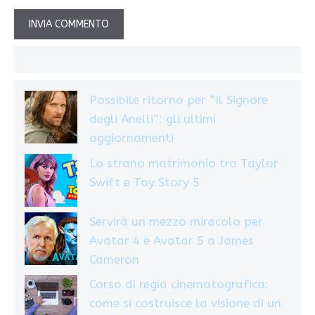
Possibile ritorno per “Il Signore
degli Anelli”: gli ultimi
aggiornamenti
Lo strano matrimonio tra Taylor
Swift e Toy Story 5
Servirà un mezzo miracolo per
Avatar 4 e Avatar 5 a James
Cameron
Corso di regia cinematografica:
come si costruisce la visione di un