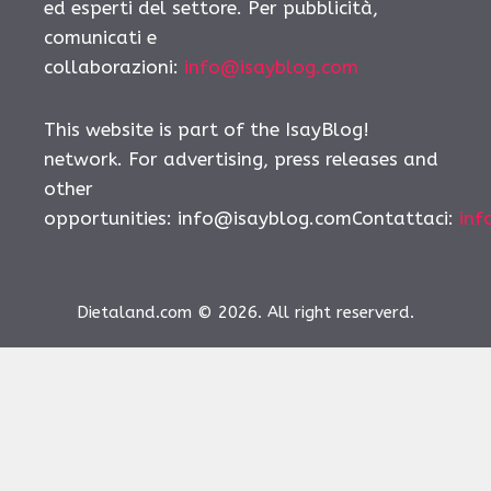
ed esperti del settore. Per pubblicità,
comunicati e
collaborazioni:
info@isayblog.com
This website is part of the IsayBlog!
network. For advertising, press releases and
other
opportunities:
info@isayblog.comContattaci
:
inf
Dietaland.com © 2026. All right reserverd.