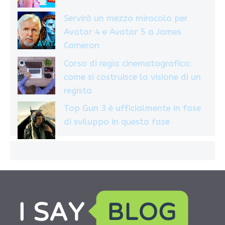
Servirà un mezzo miracolo per
Avatar 4 e Avatar 5 a James
Cameron
Corso di regia cinematografica:
come si costruisce la visione di un
regista
Top Gun 3 è ufficialmente in fase
di sviluppo in questa fase