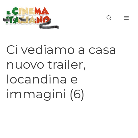
Vai
al
ME
contenuto
Ci vediamo a casa
nuovo trailer,
locandina e
immagini (6)