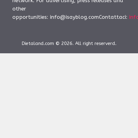
network. For advertising, press releases and
other
opportunities:
info@isayblog.comContattaci
:
inf
Dietaland.com © 2026. All right reserverd.