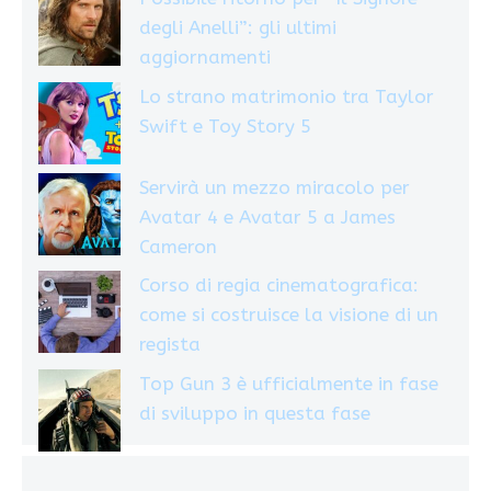
degli Anelli”: gli ultimi
aggiornamenti
Lo strano matrimonio tra Taylor
Swift e Toy Story 5
Servirà un mezzo miracolo per
Avatar 4 e Avatar 5 a James
Cameron
Corso di regia cinematografica:
come si costruisce la visione di un
regista
Top Gun 3 è ufficialmente in fase
di sviluppo in questa fase