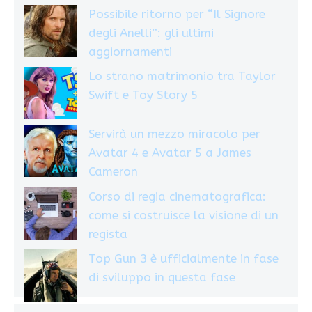
Possibile ritorno per “Il Signore
degli Anelli”: gli ultimi
aggiornamenti
Lo strano matrimonio tra Taylor
Swift e Toy Story 5
Servirà un mezzo miracolo per
Avatar 4 e Avatar 5 a James
Cameron
Corso di regia cinematografica:
come si costruisce la visione di un
regista
Top Gun 3 è ufficialmente in fase
di sviluppo in questa fase