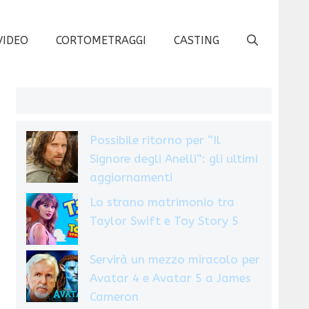
VIDEO
CORTOMETRAGGI
CASTING
Possibile ritorno per “Il
Signore degli Anelli”: gli ultimi
aggiornamenti
Lo strano matrimonio tra
Taylor Swift e Toy Story 5
Servirà un mezzo miracolo per
Avatar 4 e Avatar 5 a James
Cameron