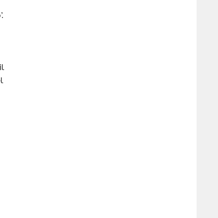
.
il
l