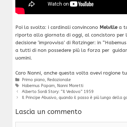
Poi la svolta: i cardinali convincono
Melville
a to
riporta alla giornata di oggi, al concistoro per
decisione ‘improvvisa’ di Ratzinger: in “Habemus 
a tutti di non possedere più la forza per guidare
uomini.
Caro Nanni, anche questa volta avevi ragione tu
Categorie
Primo piano
,
Redazionale
Tag
Habemus Papam
,
Nanni Moretti
Alberto Sordi Story: “Il Vedovo” 1959
Il Principe Abusivo, quando il passo è più lungo della
Lascia un commento
Commento