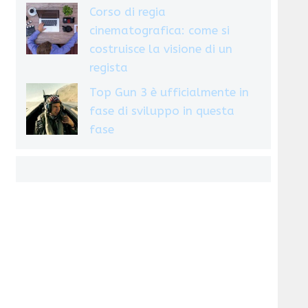
Corso di regia
cinematografica: come si
costruisce la visione di un
regista
Top Gun 3 è ufficialmente in
fase di sviluppo in questa
fase