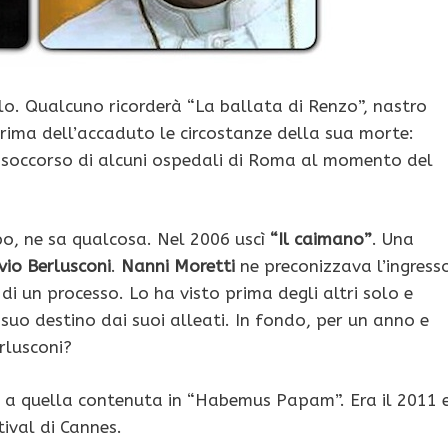
llo. Qualcuno ricorderà “La ballata di Renzo”, nastro
prima dell’accaduto le circostanze della sua morte:
i soccorso di alcuni ospedali di Roma al momento del
po, ne sa qualcosa. Nel 2006 uscì
“Il caimano”
. Una
lvio Berlusconi
.
Nanni Moretti
ne preconizzava l’ingress
 di un processo. Lo ha visto prima degli altri solo e
 suo destino dai suoi alleati. In fondo, per un anno e
rlusconi?
o a quella contenuta in “Habemus Papam”. Era il 2011 
tival di Cannes.