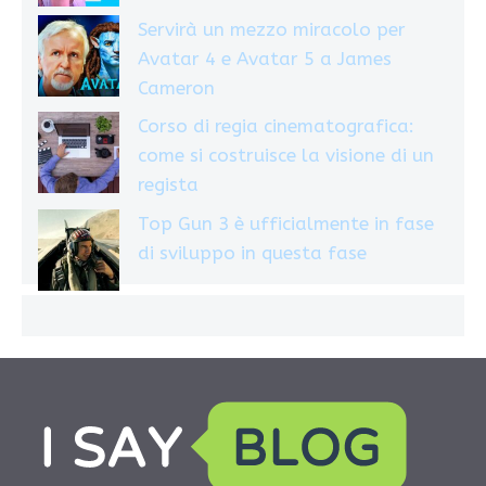
Servirà un mezzo miracolo per
Avatar 4 e Avatar 5 a James
Cameron
Corso di regia cinematografica:
come si costruisce la visione di un
regista
Top Gun 3 è ufficialmente in fase
di sviluppo in questa fase