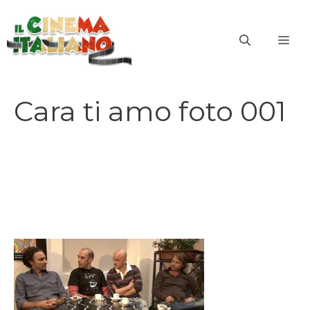
Vai
al
ME
contenuto
Cara ti amo foto 001