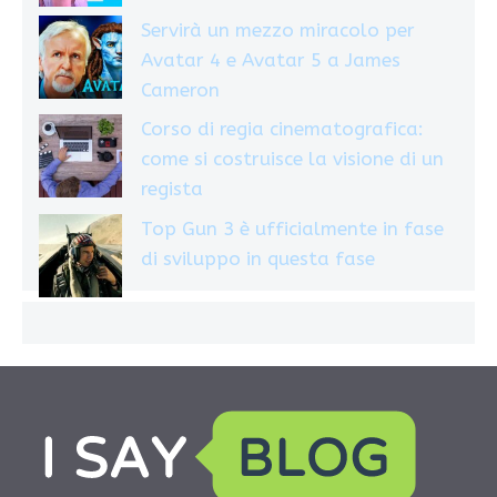
Servirà un mezzo miracolo per
Avatar 4 e Avatar 5 a James
Cameron
Corso di regia cinematografica:
come si costruisce la visione di un
regista
Top Gun 3 è ufficialmente in fase
di sviluppo in questa fase