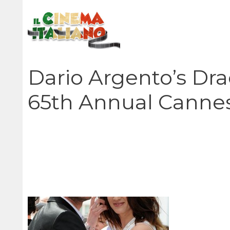
Vai
al
contenuto
Dario Argento’s Dra
65th Annual Cannes