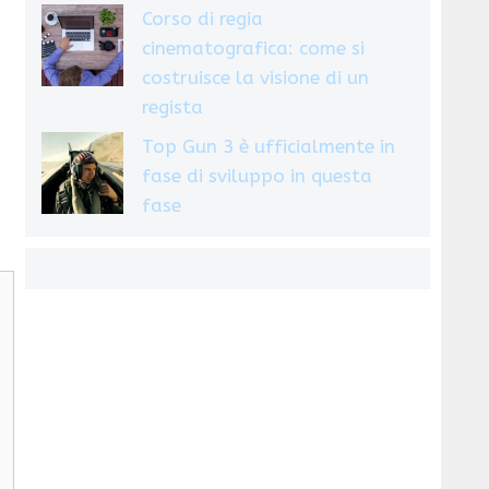
Corso di regia
cinematografica: come si
costruisce la visione di un
regista
Top Gun 3 è ufficialmente in
fase di sviluppo in questa
fase