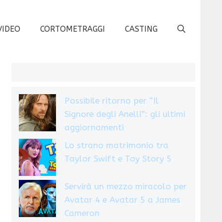
VIDEO
CORTOMETRAGGI
CASTING
Possibile ritorno per “Il
Signore degli Anelli”: gli ultimi
aggiornamenti
Lo strano matrimonio tra
Taylor Swift e Toy Story 5
Servirà un mezzo miracolo per
Avatar 4 e Avatar 5 a James
Cameron