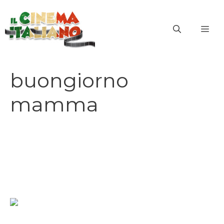
Vai
al
ME
contenuto
buongiorno
mamma