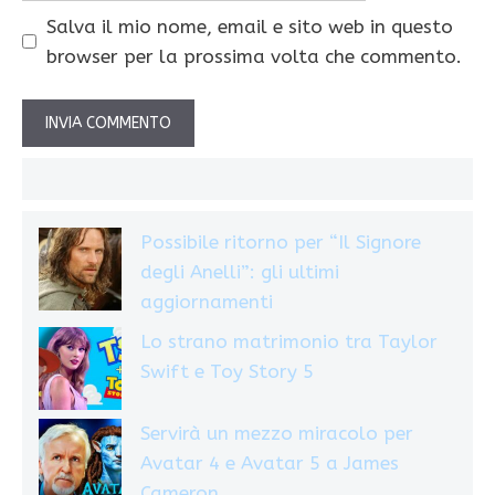
Salva il mio nome, email e sito web in questo
browser per la prossima volta che commento.
Possibile ritorno per “Il Signore
degli Anelli”: gli ultimi
aggiornamenti
Lo strano matrimonio tra Taylor
Swift e Toy Story 5
Servirà un mezzo miracolo per
Avatar 4 e Avatar 5 a James
Cameron