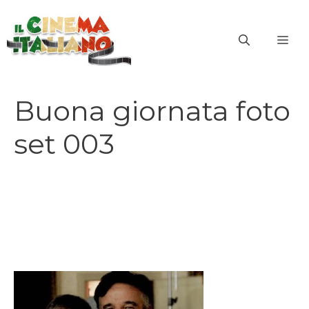
Vai
al
ME
contenuto
Buona giornata foto
set 003