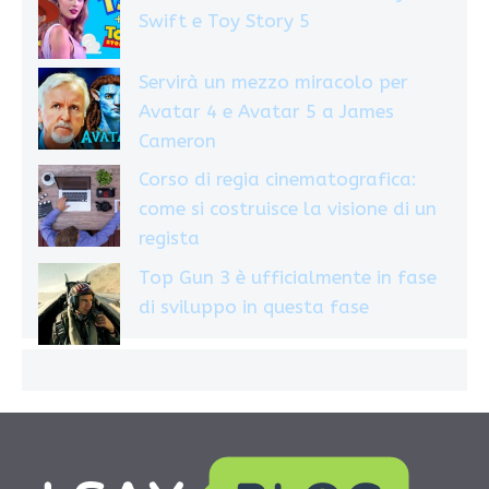
Swift e Toy Story 5
Servirà un mezzo miracolo per
Avatar 4 e Avatar 5 a James
Cameron
Corso di regia cinematografica:
come si costruisce la visione di un
regista
Top Gun 3 è ufficialmente in fase
di sviluppo in questa fase