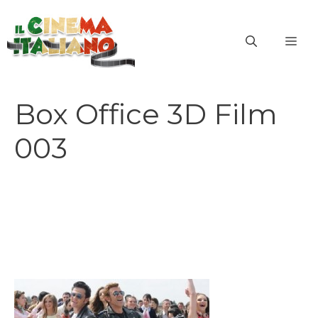
Vai
al
ME
contenuto
Box Office 3D Film
003