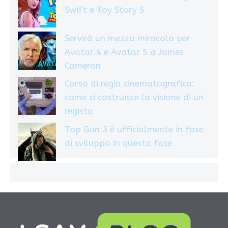
Swift e Toy Story 5
Servirà un mezzo miracolo per
Avatar 4 e Avatar 5 a James
Cameron
Corso di regia cinematografica:
come si costruisce la visione di un
regista
Top Gun 3 è ufficialmente in fase
di sviluppo in questa fase