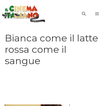
Vai
al
ME
contenuto
Bianca come il latte
rossa come il
sangue