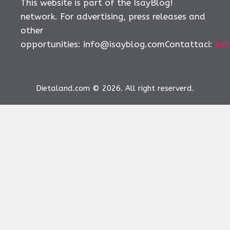
This website is part of the IsayBlog!
network. For advertising, press releases and
other
opportunities:
info@isayblog.comContattaci
:
inf
Dietaland.com © 2026. All right reserverd.