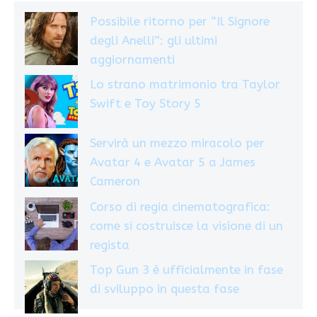
Possibile ritorno per “Il Signore
degli Anelli”: gli ultimi
aggiornamenti
Lo strano matrimonio tra Taylor
Swift e Toy Story 5
Servirà un mezzo miracolo per
Avatar 4 e Avatar 5 a James
Cameron
Corso di regia cinematografica:
come si costruisce la visione di un
regista
Top Gun 3 è ufficialmente in fase
di sviluppo in questa fase