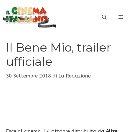
Vai
al
ME
contenuto
Il Bene Mio, trailer
ufficiale
30 Settembre 2018
di
La Redazione
Esce al cinema il 4 ottobre distribuito da
Altre