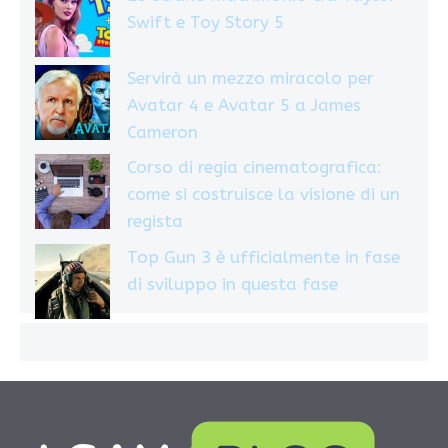
Swift e Toy Story 5
Servirà un mezzo miracolo per
Avatar 4 e Avatar 5 a James
Cameron
Corso di regia cinematografica:
come si costruisce la visione di un
regista
Top Gun 3 è ufficialmente in fase
di sviluppo in questa fase