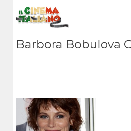
Vai
al
contenuto
Barbora Bobulova G