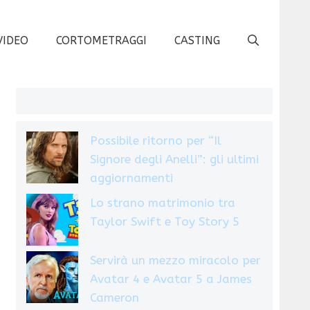
VIDEO
CORTOMETRAGGI
CASTING
Possibile ritorno per “Il
Signore degli Anelli”: gli ultimi
aggiornamenti
Lo strano matrimonio tra
Taylor Swift e Toy Story 5
Servirà un mezzo miracolo per
Avatar 4 e Avatar 5 a James
Cameron