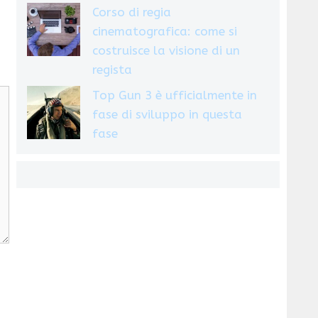
Corso di regia
cinematografica: come si
costruisce la visione di un
regista
Top Gun 3 è ufficialmente in
fase di sviluppo in questa
fase