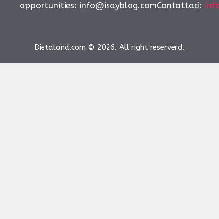
opportunities:
info@isayblog.comContattaci
:
inf
Dietaland.com © 2026. All right reserverd.