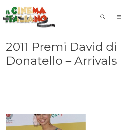
Vai
al
ME
contenuto
2011 Premi David di
Donatello – Arrivals