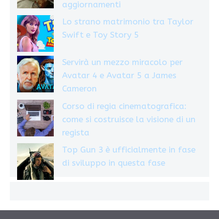
aggiornamenti
Lo strano matrimonio tra Taylor
Swift e Toy Story 5
Servirà un mezzo miracolo per
Avatar 4 e Avatar 5 a James
Cameron
Corso di regia cinematografica:
come si costruisce la visione di un
regista
Top Gun 3 è ufficialmente in fase
di sviluppo in questa fase