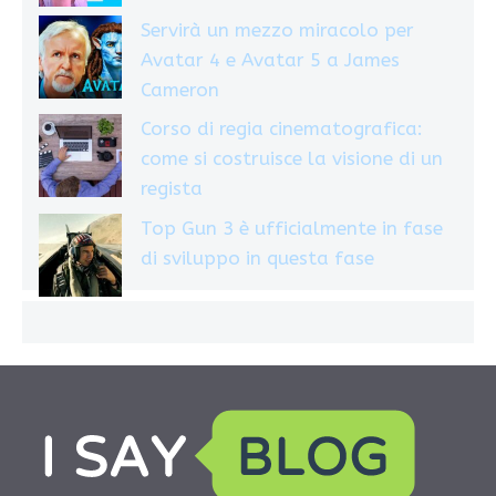
Servirà un mezzo miracolo per
Avatar 4 e Avatar 5 a James
Cameron
Corso di regia cinematografica:
come si costruisce la visione di un
regista
Top Gun 3 è ufficialmente in fase
di sviluppo in questa fase