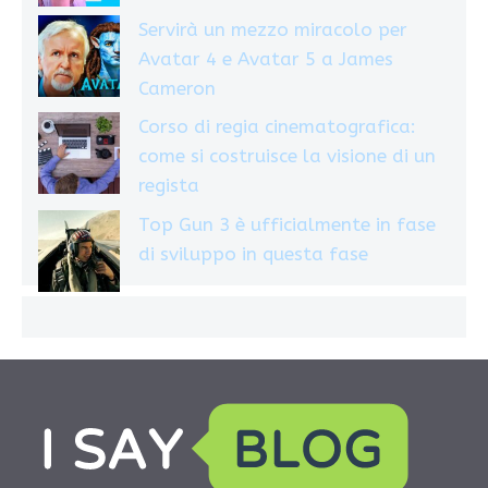
Servirà un mezzo miracolo per
Avatar 4 e Avatar 5 a James
Cameron
Corso di regia cinematografica:
come si costruisce la visione di un
regista
Top Gun 3 è ufficialmente in fase
di sviluppo in questa fase